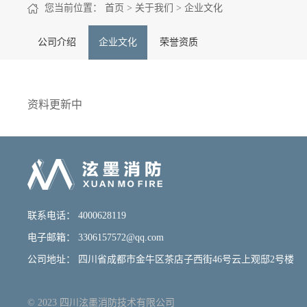
您当前位置：
首页
>
关于我们
>
企业文化
公司介绍
企业文化
荣誉资质
资料更新中
联系电话： 4000628119
电子邮箱： 3306157572@qq.com
公司地址： 四川省成都市金牛区茶店子西街46号云上观邸2号楼
© 2023 四川泫墨消防技术有限公司