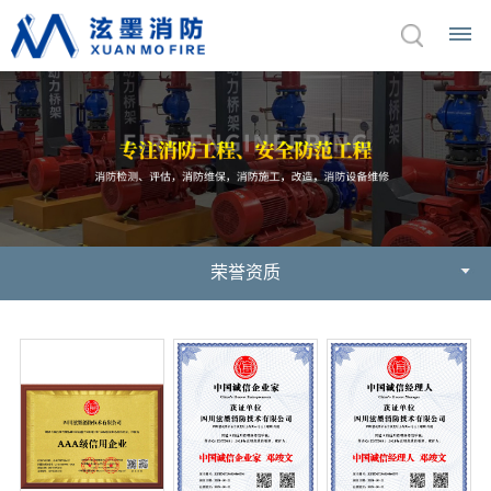
首
页
关
于
荣誉资质
我
们
公
企
荣
产
司
业
誉
品
介
文
资
绍
化
质