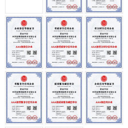
中
心
分
产
分
客
类
品
类
户
名
分
标
类
题
案
例
客
案
新
户
例
闻
案
分
例
类
中
心
行
公
联
业
司