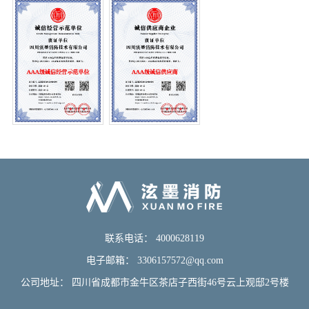
系
新
资
闻
讯
我
们
联系电话： 4000628119
电子邮箱： 3306157572@qq.com
公司地址： 四川省成都市金牛区茶店子西街46号云上观邸2号楼