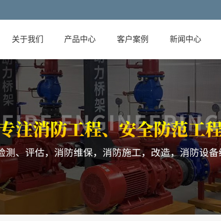
关于我们
产品中心
客户案例
新闻中心