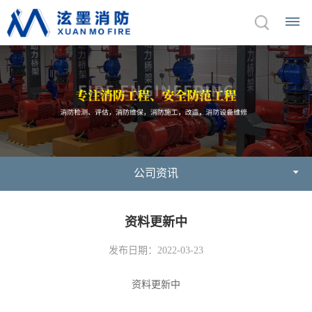
首
页
关
于
公司资讯
我
资料更新中
们
公
企
荣
产
发布日期：2022-03-23
司
业
誉
品
资料更新中
介
文
资
绍
化
质