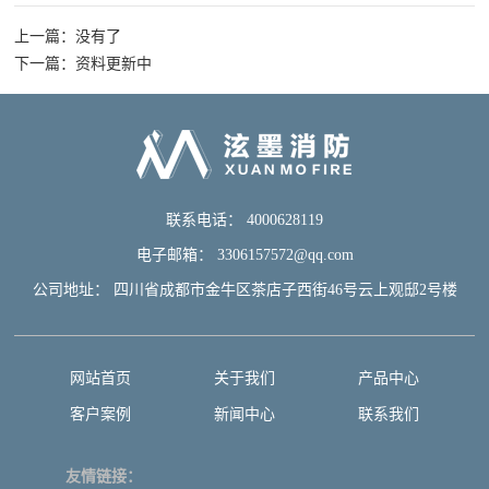
中
上一篇：没有了
心
下一篇：资料更新中
分
产
分
客
类
品
类
户
名
分
标
类
题
案
联系电话： 4000628119
例
电子邮箱： 3306157572@qq.com
客
案
新
公司地址： 四川省成都市金牛区茶店子西街46号云上观邸2号楼
户
例
闻
案
分
例
类
中
网站首页
关于我们
产品中心
客户案例
新闻中心
联系我们
心
行
公
联
友情链接：
业
司